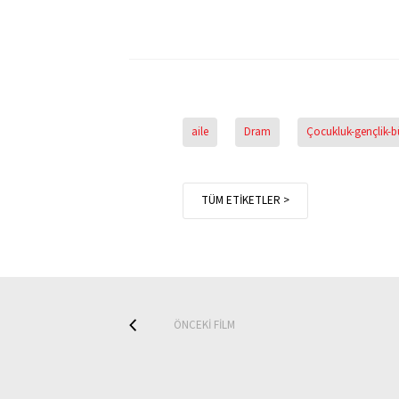
aile
Dram
Çocukluk-gençlik-
TÜM ETİKETLER >
ÖNCEKİ FİLM