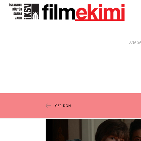
ANA S
GERİ DÖN