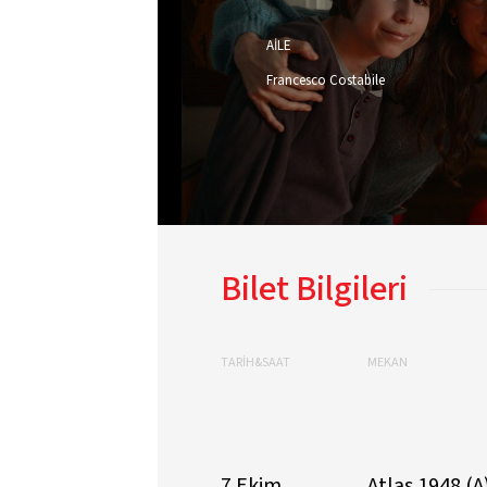
AİLE
Francesco Costabile
Bilet Bilgileri
TARİH&SAAT
MEKAN
7 Ekim
Atlas 1948 (A