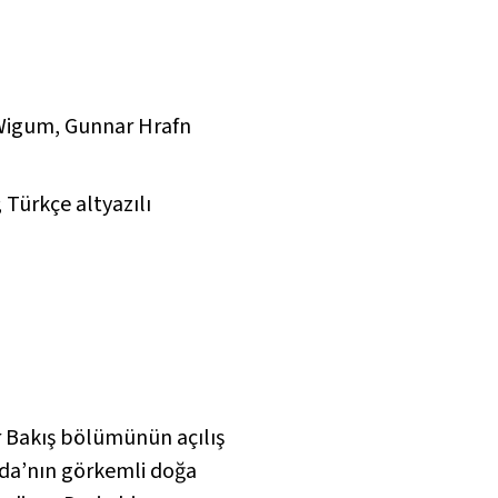
t Wigum, Gunnar Hrafn
; Türkçe altyazılı
ir Bakış bölümünün açılış
anda’nın görkemli doğa