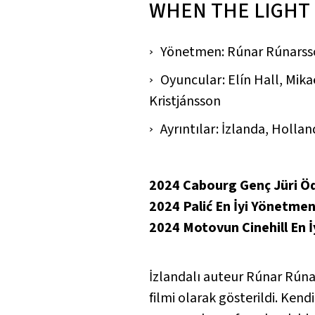
WHEN THE LIGHT
Yönetmen: Rúnar Rúnarss
Oyuncular: Elín Hall, Mik
Kristjánsson
Ayrıntılar: İzlanda, Hollan
2024 Cabourg Genç Jüri Ö
2024 Palić En İyi Yönetme
2024 Motovun Cinehill En İ
İzlandalı auteur Rúnar Rúnar
filmi olarak gösterildi. Ken