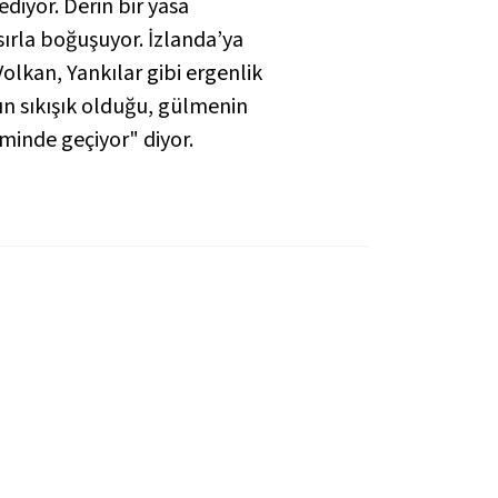
diyor. Derin bir yasa
ırla boğuşuyor. İzlanda’ya
 Volkan, Yankılar
gibi ergenlik
ın sıkışık olduğu, gülmenin
minde geçiyor" diyor.