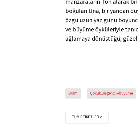
manzaralarını fon alarak bir
boğulan Una, bir yandan duy
özgü uzun yaz günü boyunca 
ve büyüme öyküleriyle tanıdı
ağlamaya dönüştüğü, güzelliğ
Dram
Çocukluk-gençlik-büyüme
TÜM ETİKETLER >