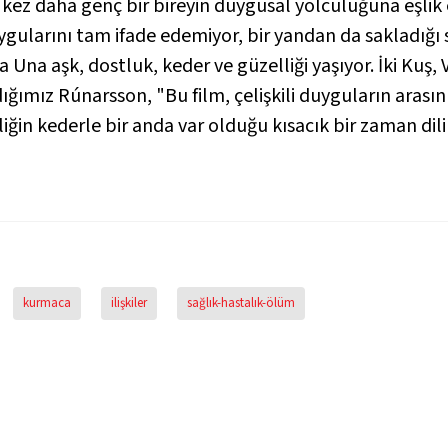
 kez daha genç bir bireyin duygusal yolculuğuna eşlik e
gularını tam ifade edemiyor, bir yandan da sakladığı s
Una aşk, dostluk, keder ve güzelliği yaşıyor.
İki Kuş,
ğımız Rúnarsson, "Bu film, çelişkili duyguların arasın
in kederle bir anda var olduğu kısacık bir zaman dili
kurmaca
ilişkiler
sağlık-hastalık-ölüm