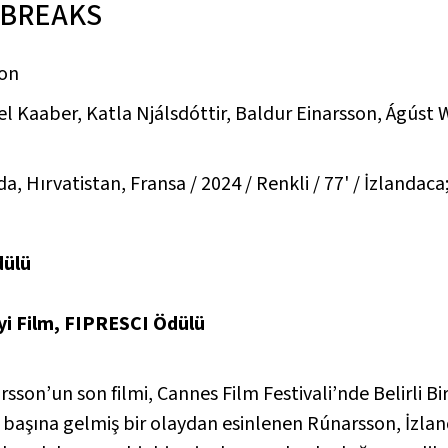
 BREAKS
on
ael Kaaber, Katla Njálsdóttir, Baldur Einarsson, Ágús
da, Hırvatistan, Fransa / 2024 / Renkli / 77' / İzlandaca
dülü
n
yi Film, FIPRESCI Ödülü
sson’un son filmi, Cannes Film Festivali’nde Belirli B
di başına gelmiş bir olaydan esinlenen Rúnarsson, İzl