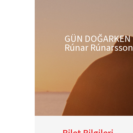
GÜN DOĞARKEN
Rúnar Rúnarsson